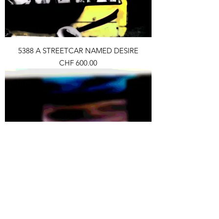
5388 A STREETCAR NAMED DESIRE
Preis
CHF 600.00
0181 STARS AND STRIPES
Preis
CHF 600.00