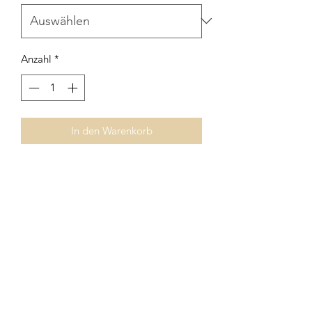
Anzahl
*
In den Warenkorb
Fotopapier
Hahnemühle Photo Rag Pearl 320g
©
2020-2025
by gropethink